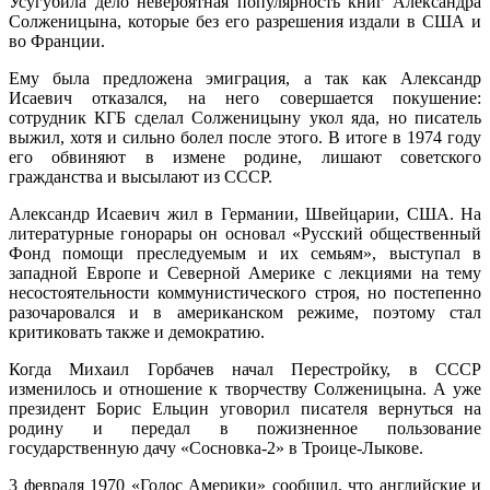
Усугубила дело невероятная популярность книг Александра
Солженицына, которые без его разрешения издали в США и
во Франции.
Ему была предложена эмиграция, а так как Александр
Исаевич отказался, на него совершается покушение:
сотрудник КГБ сделал Солженицыну укол яда, но писатель
выжил, хотя и сильно болел после этого. В итоге в 1974 году
его обвиняют в измене родине, лишают советского
гражданства и высылают из СССР.
Александр Исаевич жил в Германии, Швейцарии, США. На
литературные гонорары он основал «Русский общественный
Фонд помощи преследуемым и их семьям», выступал в
западной Европе и Северной Америке с лекциями на тему
несостоятельности коммунистического строя, но постепенно
разочаровался и в американском режиме, поэтому стал
критиковать также и демократию.
Когда Михаил Горбачев начал Перестройку, в СССР
изменилось и отношение к творчеству Солженицына. А уже
президент Борис Ельцин уговорил писателя вернуться на
родину и передал в пожизненное пользование
государственную дачу «Сосновка-2» в Троице-Лыкове.
3 февраля 1970 «Голос Америки» сообщил, что английские и