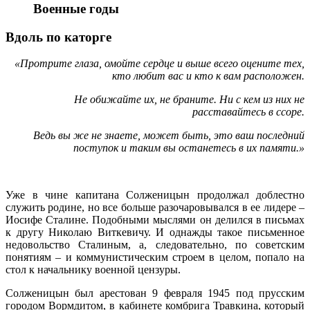
Военные годы
Вдоль по каторге
«Протрите глаза, омойте сердце и выше всего оцените тех,
кто любит вас и кто к вам расположен.
Не обижайте их, не браните. Ни с кем из них не
расставайтесь в ссоре.
Ведь вы же не знаете, может быть, это ваш последний
поступок и таким вы останетесь в их памяти.»
Уже в чине капитана Солженицын продолжал доблестно
служить родине, но все больше разочаровывался в ее лидере –
Иосифе Сталине. Подобными мыслями он делился в письмах
к другу Николаю Виткевичу. И однажды такое письменное
недовольство Сталиным, а, следовательно, по советским
понятиям – и коммунистическим строем в целом, попало на
стол к начальнику военной цензуры.
Солженицын был арестован 9 февраля 1945 под прусским
городом Вормдитом, в кабинете комбрига Травкина, который