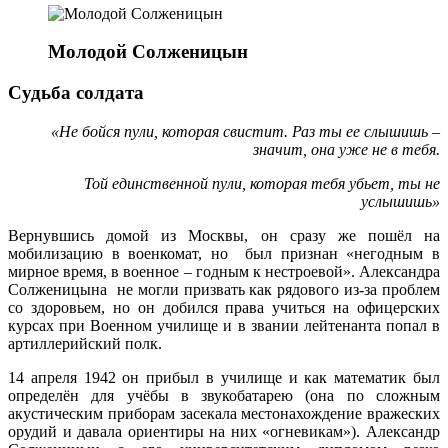
Молодой Солженицын
Судьба солдата
«Не бойся пули, которая свистит. Раз ты ее слышишь –
значит, она уже не в тебя.
Той единственной пули, которая тебя убьет, ты не
услышишь»
Вернувшись домой из Москвы, он сразу же пошёл на
мобилизацию в военкомат, но был признан «негодным в
мирное время, в военное – годным к нестроевой». Александра
Солженицына не могли призвать как рядового из-за проблем
со здоровьем, но он добился права учиться на офицерских
курсах при Военном училище и в звании лейтенанта попал в
артиллерийский полк.
14 апреля 1942 он прибыл в училище и как математик был
определён для учёбы в звукобатарею (она по сложным
акустическим приборам засекала местонахождение вражеских
орудий и давала ориентиры на них «огневикам»). Александр