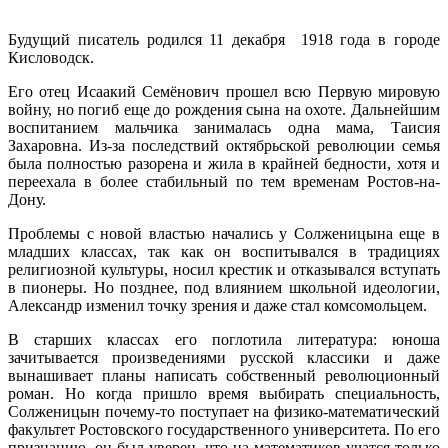
Будущий писатель родился 11 декабря 1918 года в городе
Кисловодск.
Его отец Исаакий Семёнович прошел всю Первую мировую
войну, но погиб еще до рождения сына на охоте. Дальнейшим
воспитанием мальчика занималась одна мама, Таисия
Захаровна. Из-за последствий октябрьской революции семья
была полностью разорена и жила в крайней бедности, хотя и
переехала в более стабильный по тем временам Ростов-на-
Дону.
Проблемы с новой властью начались у Солженицына еще в
младших классах, так как он воспитывался в традициях
религиозной культуры, носил крестик и отказывался вступать
в пионеры. Но позднее, под влиянием школьной идеологии,
Александр изменил точку зрения и даже стал комсомольцем.
В старших классах его поглотила литература: юноша
зачитывается произведениями русской классики и даже
вынашивает планы написать собственный революционный
роман. Но когда пришло время выбирать специальность,
Солженицын почему-то поступает на физико-математический
факультет Ростовского государственного университета. По его
признанию, он был уверен, что на математиков учатся только