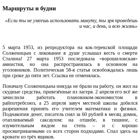
Маршруты и будни
«Если ты не умеешь использовать минуту, ты зря проведешь
и час, и день, и всю жизнь»
5 марта 1953, из репродуктора на кок-терекской площади
Солженицын с ликование в душе услышал весть о смерти
Сталина! 27 марта 1953 последовала «ворошиловская»
амнистия, но она распространялась в основном на
уголовников. Политическая 58-я статья освобождалась лишь
при сроке до пяти лет. Ссылка не отменялась.
Поначалу Солженицына никуда не брали на работу, он жил на
скудные средства, привезённые из лагеря. 2 апреля его всё же
зачислили работать плановиком-экономистом в
райпотребсоюз, а 25 апреля завуч местной школы добился
разрешения принять его учителем математики и физики.
Поднакопив денег, писатель снял за 60 рублей в месяц домик,
отапливаемый саксаулом: на отшибе, в тишине, с
изумительным видом на степь – и с хорошо
просматриваемыми со всех сторон подходами. Спал здесь на
кровати из трёх ящиков.