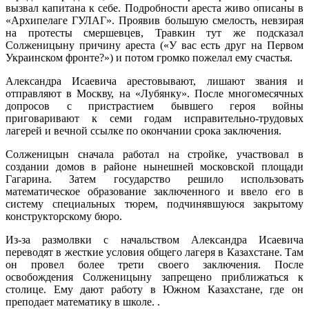
вызвал капитана к себе. Подробности ареста живо описаны в
«Архипелаге ГУЛАГ». Проявив большую смелость, невзирая
на протесты смершевцев, Травкин тут же подсказал
Солженицыну причину ареста («У вас есть друг на Первом
Украинском фронте?») и потом громко пожелал ему счастья.
Александра Исаевича арестовывают, лишают звания и
отправляют в Москву, на «Лубянку». После многомесячных
допросов с пристрастием бывшего героя войны
приговаривают к семи годам исправительно-трудовых
лагерей и вечной ссылке по окончании срока заключения.
Солженицын сначала работал на стройке, участвовал в
создании домов в районе нынешней московской площади
Гагарина. Затем государство решило использовать
математическое образование заключенного и ввело его в
систему специальных тюрем, подчинявшуюся закрытому
конструкторскому бюро.
Из-за размолвки с начальством Александра Исаевича
переводят в жесткие условия общего лагеря в Казахстане. Там
он провел более трети своего заключения. После
освобождения Солженицыну запрещено приближаться к
столице. Ему дают работу в Южном Казахстане, где он
преподает математику в школе. .