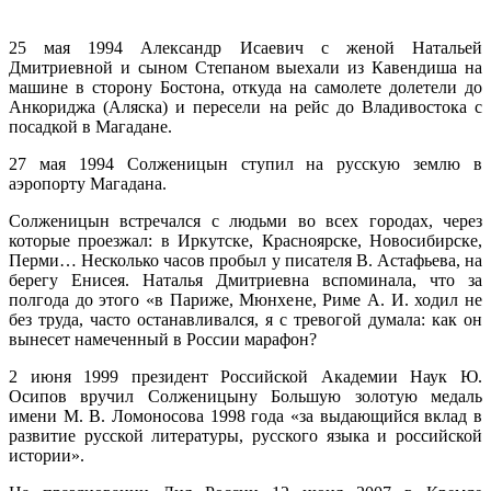
25 мая 1994 Александр Исаевич с женой Натальей
Дмитриевной и сыном Степаном выехали из Кавендиша на
машине в сторону Бостона, откуда на самолете долетели до
Анкориджа (Аляска) и пересели на рейс до Владивостока с
посадкой в Магадане.
27 мая 1994 Солженицын ступил на русскую землю в
аэропорту Магадана.
Солженицын встречался с людьми во всех городах, через
которые проезжал: в Иркутске, Красноярске, Новосибирске,
Перми… Несколько часов пробыл у писателя В. Астафьева, на
берегу Енисея. Наталья Дмитриевна вспоминала, что за
полгода до этого «в Париже, Мюнхене, Риме А. И. ходил не
без труда, часто останавливался, я с тревогой думала: как он
вынесет намеченный в России марафон?
2 июня 1999 президент Российской Академии Наук Ю.
Осипов вручил Солженицыну Большую золотую медаль
имени М. В. Ломоносова 1998 года «за выдающийся вклад в
развитие русской литературы, русского языка и российской
истории».