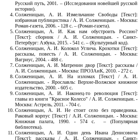
Русский путь, 2001. – (Исследования новейшей русской
истории).
Солженицын, А. И. Измельчание Свободы [Текст]:
избранная публицистика / А. И. Солженицын. - Москва:
Роман-газета, 2006. - 128 с. – (Роман-газета).
Солженицын, А. И. Как нам обустроить Россию?
[Текст]: сборник / А. И. Солженицын. - Санкт-
Петербург: Азбука, 2015. - 541 с. – (Культурный код).
Солженицын, А. И. Колокол Углича. Крохотки [Текст]:
рассказы, повесть / А. И. Солженицын. - Москва:
Вагриус, 2004. - 488 с.
Солженицын, А. И. Матренин двор [Текст]: рассказы /
А. И. Солженицын. - Москва: ПРОЗАиК, 2010. - 272 с.
Солженицын, А. И. На изломах [Текст] / А. И.
Солженицын. - Ярославль: Верхне-Волжское книжное
издательство, 2000. - 605 с.
Солженицын, А. И. Наконец-то революция [Текст]:
главы из книги "Красное Колесо" / А. И. Солженицын. -
Москва: Астрель, 2011. - 704 с.
Солженицын, А. И. Не стоит село без праведника.
Раковый корпус [Текст] / А.И. Солженицын. - Москва:
Книжная палата, 1990. - 574 с. – (Популярная
библиотека).
Солженицын, А. И. Один день Ивана Денисовича
[Текст]: рассказы / А. И. Солженицын. - Санкт-