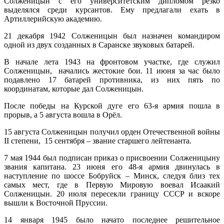
Солженицын с его университетским дипломом резко
выделялся среди курсантов. Ему предлагали ехать в
Артиллерийскую академию.
21 декабря 1942 Солженицын был назначен командиром
одной из двух созданных в Саранске звуковых батарей.
В начале лета 1943 на фронтовом участке, где служил
Солженицын, начались жестокие бои. 11 июня за час было
подавлено 17 батарей противника, из них пять по
координатам, которые дал Солженицын.
После победы на Курской дуге его 63-я армия пошла в
прорыв, а 5 августа вошла в Орёл.
15 августа Солженицын получил орден Отечественной войны
II степени, 15 сентября – звание старшего лейтенанта.
7 мая 1944 был подписан приказ о присвоении Солженицыну
звания капитана. 23 июня его 48-я армия двинулась в
наступление по шоссе Бобруйск – Минск, следуя близ тех
самых мест, где в Первую Мировую воевал Исаакий
Солженицын. 20 июля пересекли границу СССР и вскоре
вышли к Восточной Пруссии.
14 января 1945 было начато последнее решительное