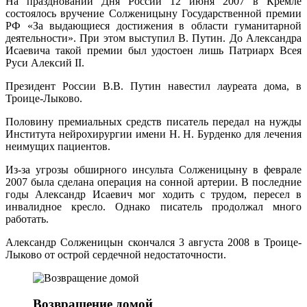
На праздновании Дня России 12 июня 2007 в Кремле
состоялось вручение Солженицыну Государственной премии
РФ «За выдающиеся достижения в области гуманитарной
деятельности». При этом выступил В. Путин. До Александра
Исаевича такой премии был удостоен лишь Патриарх Всея
Руси Алексий II.
Президент России В.В. Путин навестил лауреата дома, в
Троице-Лыково.
Половину премиальных средств писатель передал на нужды
Института нейрохирургии имени Н. Н. Бурденко для лечения
неимущих пациентов.
Из-за угрозы обширного инсульта Солженицыну в феврале
2007 была сделана операция на сонной артерии. В последние
годы Александр Исаевич мог ходить с трудом, пересел в
инвалидное кресло. Однако писатель продолжал много
работать.
Александр Солженицын скончался 3 августа 2008 в Троице-
Лыково от острой сердечной недостаточности.
Возвращение домой