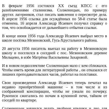
В феврале 1956 состоялся XX съезд КПСС с его
разоблачениями сталинизма. Солженицын, по примеру
других лагерников, стал писать заявления о пересмотре дела.
В апреле 1956 ссылка для осуждённых по 58-й статье была
отменена. 16 апреля Александр Исаевич получил справку о
том, что освобождается от дальнейшего отбытия ссылки.
В конце июня 1956 года Александр Исаевич выбрал место в
школе посёлка Мезиновский, Гусь-Хрустального района.
20 августа 1956 писатель выехал на работу в Мезиновскую
школу и поселился в соседней с пос. Мезиновским деревне
Мильцево, в избе Матрёны Васильевны Захаровой.
И в новом педколлективе Солженицын мало с кем сближался.
Чтобы иметь время для литературной работы , он отказался от
лишних преподавательских часов, работал на полставки.
Свои произведения Александр Исаевич теперь печатал на
недавно приобретённой машинке – в том числе и из
соображений конспирации, чтобы не узнали по почерку.
Рукописи сжигались по ночам в кухонной печи, тайком от
соседей по квартире.
Солженицын научился делать двойные крышки и дно для